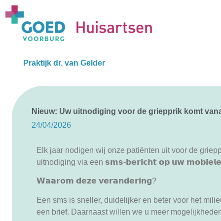
Praktijk dr. van Gelder
Nieuw: Uw uitnodiging voor de griepprik komt van
24/04/2026
Elk jaar nodigen wij onze patiënten uit voor de griep
uitnodiging via een 𝘀𝗺𝘀-𝗯𝗲𝗿𝗶𝗰𝗵𝘁 𝗼𝗽 𝘂𝘄 𝗺𝗼𝗯𝗶𝗲𝗹𝗲 
𝗪𝗮𝗮𝗿𝗼𝗺 𝗱𝗲𝘇𝗲 𝘃𝗲𝗿𝗮𝗻𝗱𝗲𝗿𝗶𝗻𝗴?
Een sms is sneller, duidelijker en beter voor het mi
een brief. Daarnaast willen we u meer mogelijkheden