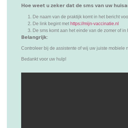
𝗛𝗼𝗲 𝘄𝗲𝗲𝘁 𝘂 𝘇𝗲𝗸𝗲𝗿 𝗱𝗮𝘁 𝗱𝗲 𝘀𝗺𝘀 𝘃𝗮𝗻 𝘂𝘄 𝗵𝘂𝗶𝘀𝗮
De naam van de praktijk komt in het bericht vo
De link begint met
https://mijn-vaccinatie.nl
De sms komt aan het einde van de zomer of in 
𝗕𝗲𝗹𝗮𝗻𝗴𝗿𝗶𝗷𝗸:
Controleer bij de assistente of wij uw juiste mobiel
Bedankt voor uw hulp!