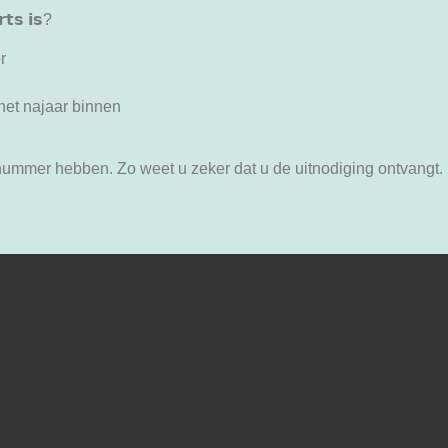
𝘁𝘀 𝗶𝘀?
or
het najaar binnen
e nummer hebben. Zo weet u zeker dat u de uitnodiging ontvangt.