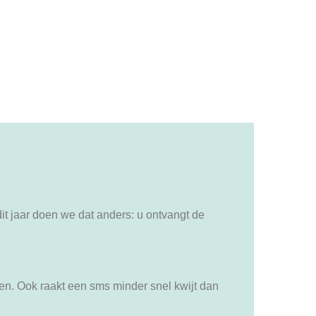
dit jaar doen we dat anders: u ontvangt de
ren. Ook raakt een sms minder snel kwijt dan