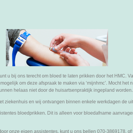
t u bij ons terecht om bloed te laten prikken door het HMC. V
 mogelijk om deze afspraak te maken via ‘mijnhmc’. Mocht het ni
nen helaas niet door de huisartsenpraktijk ingepland worden.
et ziekenhuis en wij ontvangen binnen enkele werkdagen de uit
stentes bloedprikken. Dit is alleen voor bloedafname aanvragen
door onze eigen assistentes, kunt u ons bellen 070-3869178, of